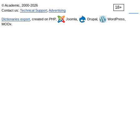
© Academic, 2000-2026
18+
Contact us:
Technical Support
,
Advertising
Dictionaries export
, created on PHP,
Joomla,
Drupal,
WordPress,
MODx.