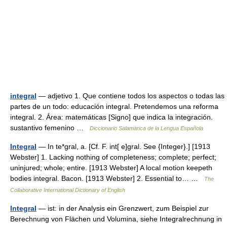
integral
— adjetivo 1. Que contiene todos los aspectos o todas las
partes de un todo: educación integral. Pretendemos una reforma
integral. 2. Área: matemáticas [Signo] que indica la integración.
sustantivo femenino …
Diccionario Salamanca de la Lengua Española
Integral
— In te*gral, a. [Cf. F. int[ e]gral. See {Integer}.] [1913
Webster] 1. Lacking nothing of completeness; complete; perfect;
uninjured; whole; entire. [1913 Webster] A local motion keepeth
bodies integral. Bacon. [1913 Webster] 2. Essential to… …
The
Collaborative International Dictionary of English
Integral
— ist: in der Analysis ein Grenzwert, zum Beispiel zur
Berechnung von Flächen und Volumina, siehe Integralrechnung in