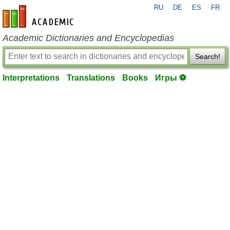
RU
DE
ES
FR
en-academic.com
Academic Dictionaries and Encyclopedias
Search!
Interpretations
Translations
Books
Игры ⚽