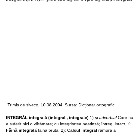
Trimis de siveco, 10.08.2004. Sursa:
Dicţionar ortografic
INTEGRÁL integrală (integrali, integrale)
1)
şi adverbial
Care nu
a suferit nici o vătămare; cu integritatea neatinsă; întreg; intact. ♢
Făină integrală
făină brută. 2):
Calcul integral
ramură a