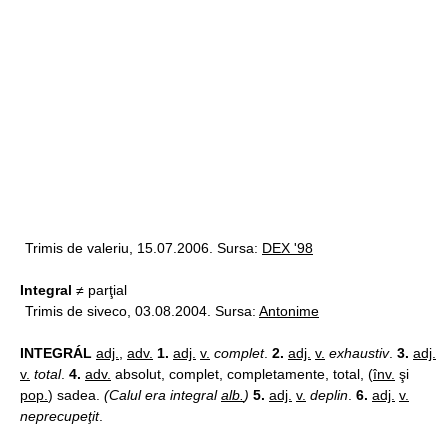
Trimis de valeriu, 15.07.2006. Sursa:
DEX '98
Integral
≠ parţial
Trimis de siveco, 03.08.2004. Sursa:
Antonime
INTEGRÁL
adj.
,
adv.
1.
adj.
v.
complet
.
2.
adj.
v.
exhaustiv
.
3.
adj.
v.
total
.
4.
adv.
absolut, complet, completamente, total, (
înv.
şi
pop.
) sadea.
(Calul era integral
alb.
)
5.
adj.
v.
deplin
.
6.
adj.
v.
neprecupeţit
.