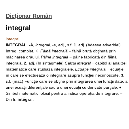
Dicționar Român
integral
integral
INTEGRÁL, -Ă,
integrali, -e
,
adj.
,
s.f.
1.
adj.
(Adesea adverbial)
Întreg, complet. ♢
Făină integrală
= făină brută obţinută prin
măcinarea grâului.
Pâine integrală
= pâine fabricată din făină
integrală.
2.
adj.
(În sintagmele)
Calcul integral
= capitol al analizei
matematice care studiază integralele.
Ecuaţie integrală
= ecuaţie
în care se efectuează o integrare asupra funcţiei necunoscute.
3.
s.f.
(
mat.
) Funcţie care se obţine prin integrarea unei funcţii date, a
unei ecuaţii diferenţiale sau a unei ecuaţii cu derivate parţiale. ♦
Simbol matematic folosit pentru a indica operaţia de integrare. –
Din
fr.
intégral.