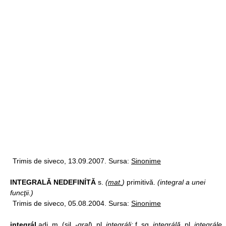
Trimis de siveco, 13.09.2007. Sursa:
Sinonime
INTEGRALĂ NEDEFINÍTĂ
s.
(
mat.
)
primitivă.
(integral a unei
funcţii.)
Trimis de siveco, 05.08.2004. Sursa:
Sinonime
integrál
adj.
m.
(sil.
-gral
),
pl.
integráli;
f.
sg.
integrálă
,
pl.
integrále