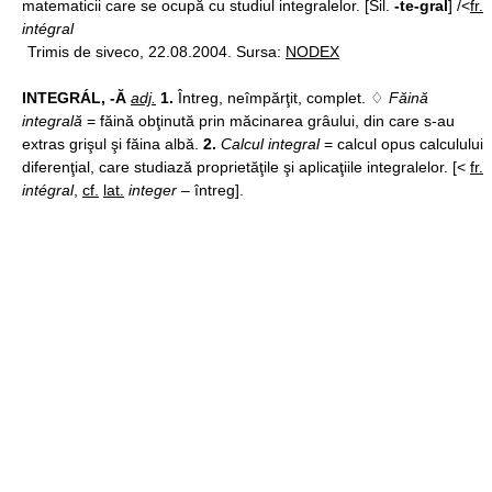
matematicii care se ocupă cu studiul integralelor. [Sil.
-te-gral
] /<
fr.
intégral
Trimis de siveco, 22.08.2004. Sursa:
NODEX
INTEGRÁL, -Ă
adj.
1.
Întreg, neîmpărţit, complet. ♢
Făină
integrală
= făină obţinută prin măcinarea grâului, din care s-au
extras grişul şi făina albă.
2.
Calcul integral
= calcul opus calculului
diferenţial, care studiază proprietăţile şi aplicaţiile integralelor. [<
fr.
intégral
,
cf.
lat.
integer
– întreg].