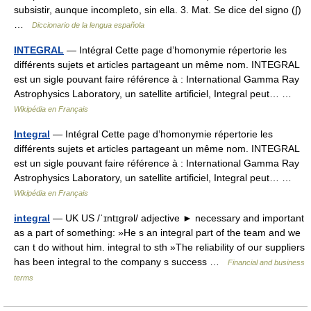
subsistir, aunque incompleto, sin ella. 3. Mat. Se dice del signo (∫)
…
Diccionario de la lengua española
INTEGRAL
— Intégral Cette page d’homonymie répertorie les
différents sujets et articles partageant un même nom. INTEGRAL
est un sigle pouvant faire référence à : International Gamma Ray
Astrophysics Laboratory, un satellite artificiel, Integral peut… …
Wikipédia en Français
Integral
— Intégral Cette page d’homonymie répertorie les
différents sujets et articles partageant un même nom. INTEGRAL
est un sigle pouvant faire référence à : International Gamma Ray
Astrophysics Laboratory, un satellite artificiel, Integral peut… …
Wikipédia en Français
integral
— UK US /ˈɪntɪgrəl/ adjective ► necessary and important
as a part of something: »He s an integral part of the team and we
can t do without him. integral to sth »The reliability of our suppliers
has been integral to the company s success …
Financial and business
terms