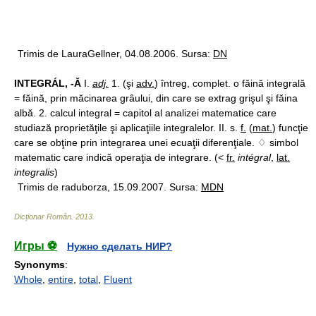
Trimis de LauraGellner, 04.08.2006. Sursa:
DN
INTEGRÁL, -Ă
I.
adj.
1. (şi
adv.
) întreg, complet. o făină integrală
= făină, prin măcinarea grâului, din care se extrag grişul şi făina
albă. 2. calcul integral = capitol al analizei matematice care
studiază proprietăţile şi aplicaţiile integralelor. II. s.
f.
(
mat.
) funcţie
care se obţine prin integrarea unei ecuaţii diferenţiale. ♢ simbol
matematic care indică operaţia de integrare. (<
fr.
intégral
,
lat.
integralis
)
Trimis de raduborza, 15.09.2007. Sursa:
MDN
Dicționar Român
.
2013
.
Игры ⚽
Нужно сделать НИР?
Synonyms
:
Whole
,
entire
,
total
,
Fluent