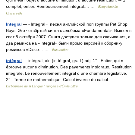
Qui n est l objet d aucune diminution, d aucune restriction. ⇒ 1.
complet, entier. Remboursement intégral.… …
Encyclopédie
Universelle
Integral
— «Integral» песня английской поп группы Pet Shop
Boys. Это четвёртый сингл с альбома «Fundamental». Вышел в
свет 8 октября 2007. Сингл доступен только для скачивания, а
два ремикса на «Integral» были промо версией к сборнику
ремиксов «Disco… …
Википедия
intégral
— intégral, ale (in té gral, gra l ) adj. 1° Entier, qui n
éprouve aucune diminution. Des payements intégraux. Restitution
intégrale. Le renouvellement intégral d une chambre législative.
2° Terme de mathématique. Calcul inverse du calcul… …
Dictionnaire de la Langue Française d'Émile Littré