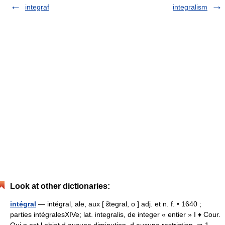
integraf
integralism
Look at other dictionaries:
intégral
— intégral, ale, aux [ ɛ̃tegral, o ] adj. et n. f. • 1640 ;
parties intégralesXIVe; lat. integralis, de integer « entier » I ♦ Cour.