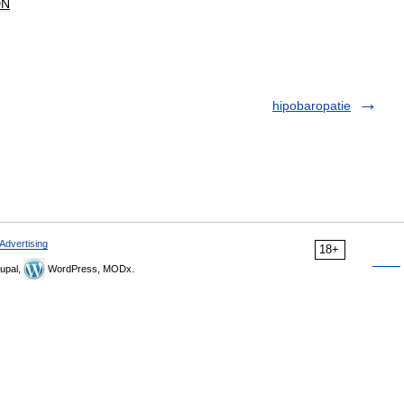
DN
hipobaropatie
Advertising
18+
upal,
WordPress, MODx.