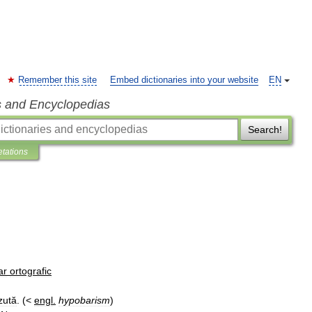
Remember this site
Embed dictionaries into your website
EN
s and Encyclopedias
Search!
etations
ar
ortografic
zută
. (<
engl
.
hypobarism
)