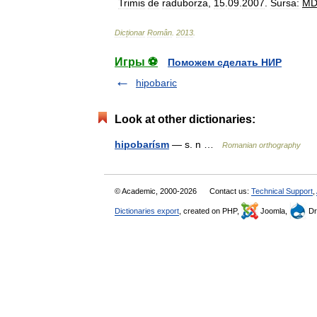
Trimis
de
raduborza
,
15
.
09
.
2007
.
Sursa:
M
Dicționar
Român
.
2013
.
Игры ⚽
Поможем сделать НИР
hipobaric
Look at other dictionaries:
hipobarísm
— s. n …
Romanian orthography
© Academic, 2000-2026
Contact us:
Technical Support
,
Dictionaries export
, created on PHP,
Joomla,
Dr