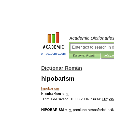
Academic Dictionarie
en-academic.com
Dicționar Român
Interpr
Dicționar Român
hipobarism
hipobarism
hipobarísm
s
.
n
.
Trimis
de
siveco
,
10
.
08
.
2004
.
Sursa:
Dicţion
HIPOBARÍSM
s
.
n
.
presiune
atmosferică
scă