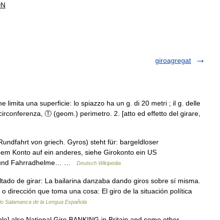
DN
giroagregat
he limita una superficie: lo spiazzo ha un g. di 20 metri ; il g. delle
irconferenza, Ⓣ (geom.) perimetro. 2. [atto ed effetto del girare,
Rundfahrt von griech. Gyros) steht für: bargeldloser
em Konto auf ein anderes, siehe Girokonto ein US
Ski und Fahrradhelme… …
Deutsch Wikipedia
ltado de girar: La bailarina danzaba dando giros sobre sí misma.
 o dirección que toma una cosa: El giro de la situación política
io Salamanca de la Lengua Española
ble] also National Giro BANKING in Britain and some other