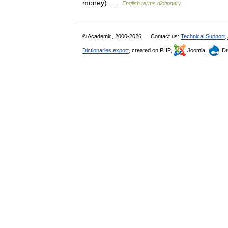
money) …
English terms dictionary
© Academic, 2000-2026
Contact us:
Technical Support
,
Dictionaries export
, created on PHP,
Joomla,
Dr