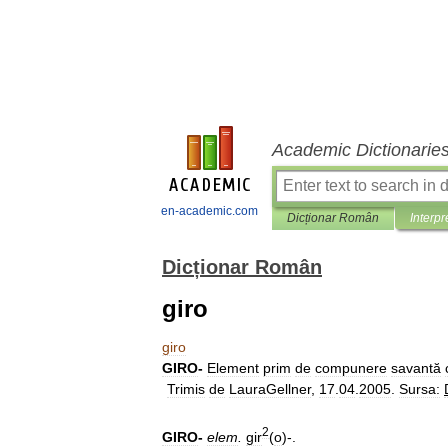
Academic Dictionarie
en-academic.com
Dicționar Român
Interpr
Dicționar Român
giro
giro
GIRO
-
Element
prim
de
compunere
savantă
Trimis
de
LauraGellner
,
17
.
04
.
2005
.
Sursa:
2
GIRO
-
elem
.
gir
(
o
)-.