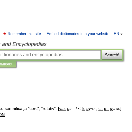
Remember this site
Embed dictionaries into your website
EN
s and Encyclopedias
Search!
etations
cu
semnificaţia
"
cerc
", "
rotativ
". [
var
.
gir
-
. / <
fr
.
gyro
-
,
cf
.
gr
.
gyros
].
DN