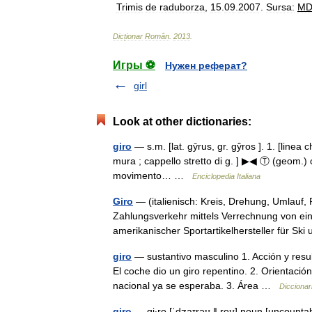
Trimis
de
raduborza
,
15
.
09
.
2007
.
Sursa:
M
Dicționar
Român
.
2013
.
Игры ⚽
Нужен реферат?
girl
Look at other dictionaries:
giro
— s.m. [lat. gȳrus, gr. gŷros ]. 1. [linea c
mura ; cappello stretto di g. ] ▶◀ Ⓣ (geom.) c
movimento… …
Enciclopedia Italiana
Giro
— (italienisch: Kreis, Drehung, Umlauf, 
Zahlungsverkehr mittels Verrechnung von ein
amerikanischer Sportartikelhersteller für 
giro
— sustantivo masculino 1. Acción y resu
El coche dio un giro repentino. 2. Orientación
nacional ya se esperaba. 3. Área …
Diccionar
giro
— gi‧ro [ˈdʒaɪrəʊ ǁ roʊ] noun [uncounta