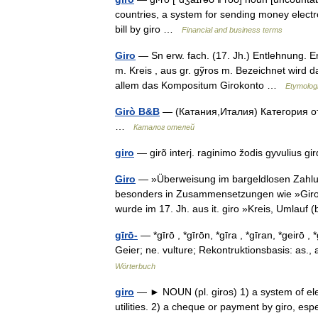
countries, a system for sending money electr
bill by giro …
Financial and business terms
Giro
— Sn erw. fach. (17. Jh.) Entlehnung. Ent
m. Kreis , aus gr. gỹros m. Bezeichnet wird d
allem das Kompositum Girokonto …
Etymolog
Girò B&B
— (Катания,Италия) Категория оте
…
Каталог отелей
giro
— girõ interj. raginimo žodis gyvulius gi
Giro
— »Überweisung im bargeldlosen Zahlu
besonders in Zusammensetzungen wie »Giro
wurde im 17. Jh. aus it. giro »Kreis, Umla
gīrō-
— *gīrō , *gīrōn, *gīra , *gīran, *geirō 
Geier; ne. vulture; Rekontruktionsbasis: as., 
Wörterbuch
giro
— ► NOUN (pl. giros) 1) a system of elect
utilities. 2) a cheque or payment by giro, espe