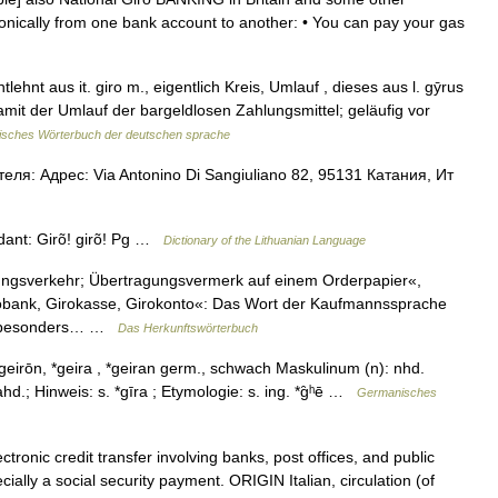
onically from one bank account to another: • You can pay your gas
lehnt aus it. giro m., eigentlich Kreis, Umlauf , dieses aus l. gӯrus
amit der Umlauf der bargeldlosen Zahlungsmittel; geläufig vor
isches Wörterbuch der deutschen sprache
ля: Адрес: Via Antonino Di Sangiuliano 82, 95131 Катания, Ит
rdant: Girõ! girõ! Pg …
Dictionary of the Lithuanian Language
ngsverkehr; Übertragungsvermerk auf einem Orderpapier«,
bank, Girokasse, Girokonto«: Das Wort der Kaufmannssprache
uf (besonders… …
Das Herkunftswörterbuch
, *geirōn, *geira , *geiran germ., schwach Maskulinum (n): nhd.
ahd.; Hinweis: s. *gīra ; Etymologie: s. ing. *g̑ʰē …
Germanisches
ronic credit transfer involving banks, post offices, and public
cially a social security payment. ORIGIN Italian, circulation (of