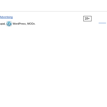
Advertising
18+
upal,
WordPress, MODx.