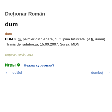
Dicționar Român
dum
dum
DUM
s.
m.
palmier din Sahara, cu tulpina bifurcată. (<
fr.
doum
)
Trimis de raduborza, 15.09.2007. Sursa:
MDN
Dicționar Român
.
2013
.
Игры ⚽
Нужна курсовая?
dulăul
dumbeţ