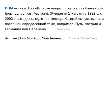
DUM
— (нем. Das ultimative magazin) журнал из Лангенлойс
(нем. Langenlois, Австрия). Журнал публикуется с 1992 г., с
2003 г. выходит каждые три месяца. Каждый выпуск журнала
посвящён определённой теме, например: Путь, Австрия и
Германия или Перемена… …
Википедия
dum
— |dum Mot Agut Nom femení …
Diccionari Català-Català