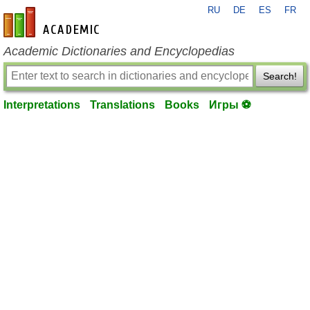
RU
DE
ES
FR
en-academic.com
Academic Dictionaries and Encyclopedias
Search!
Interpretations
Translations
Books
Игры ⚽