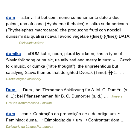
dum
— s.f.inv. TS bot.com. nome comunemente dato a due
palme, una africana (Hyphaene thebaica) e l altra sudamericana
(Phythelephas macrocarpa) che producono frutti con noccioli
durissimi dai quali si ricava l avorio vegetale {{line}} {{/line}} DATA:
… …
Dizionario italiano
dum|ka
— «DUM kuh», noun, plural ky « kee», kas. a type of
Slavic folk song or music, usually sad and merry in turn: »... Czech
folk music, or dumka (“little thought”), the unpretentious but
satisfying Slavic themes that delighted Dvorak (Time). ╂[<… …
Useful english dictionary
Dum.
— Dum., bei Tiernamen Abkürzung für A. M. C. Duméril (s.
d. 1); bei Pflanzennamen für B. C. Dumortier (s. d.) …
Meyers
Großes Konversations-Lexikon
dum
— contr. Contração da preposição de e do artigo um. •
Feminino: duma. ‣ Etimologia: de + um • Confrontar: dom …
Dicionário da Língua Portuguesa