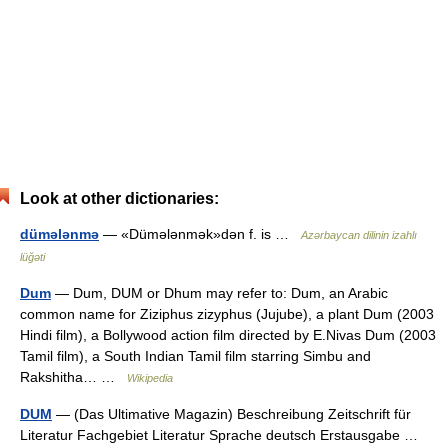
Look at other dictionaries:
dümələnmə
— «Dümələnmək»dən f. is …
Azərbaycan dilinin izahlı
lüğəti
Dum
— Dum, DUM or Dhum may refer to: Dum, an Arabic
common name for Ziziphus zizyphus (Jujube), a plant Dum (2003
Hindi film), a Bollywood action film directed by E.Nivas Dum (2003
Tamil film), a South Indian Tamil film starring Simbu and
Rakshitha… …
Wikipedia
DUM
— (Das Ultimative Magazin) Beschreibung Zeitschrift für
Literatur Fachgebiet Literatur Sprache deutsch Erstausgabe …