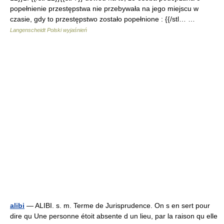
popełnienie przestępstwa nie przebywała na jego miejscu w
czasie, gdy to przestępstwo zostało popełnione : {{/stl… …
Langenscheidt Polski wyjaśnień
alibi
— ALIBI. s. m. Terme de Jurisprudence. On s en sert pour
dire qu Une personne étoit absente d un lieu, par la raison qu elle