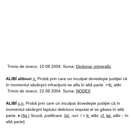
Trimis de siveco, 10.08.2004. Sursa:
Dicţionar ortografic
ALIBÍ alibiuri
n.
Probă prin care un inculpat dovedeşte justiţiei că
în momentul săvârşirii infracţiunii se afla în altă parte. /<
fr.
alibi
Trimis de siveco, 22.08.2004. Sursa:
NODEX
ALIBÍ
s.n.
Probă prin care un inculpat dovedeşte justiţiei că în
momentul săvârşirii faptului delictuos imputat el se găsea în altă
parte. ♦ (
fig.
) Scuză, justificare. [
pl.
-iuri
. / <
fr.
alibi
,
cf.
lat.
alibi
– în
altă parte].