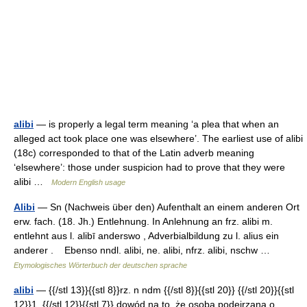
alibi
— is properly a legal term meaning ‘a plea that when an
alleged act took place one was elsewhere’. The earliest use of alibi
(18c) corresponded to that of the Latin adverb meaning
‘elsewhere’: those under suspicion had to prove that they were
alibi …
Modern English usage
Alibi
— Sn (Nachweis über den) Aufenthalt an einem anderen Ort
erw. fach. (18. Jh.) Entlehnung. In Anlehnung an frz. alibi m.
entlehnt aus l. alibī anderswo , Adverbialbildung zu l. alius ein
anderer . Ebenso nndl. alibi, ne. alibi, nfrz. alibi, nschw …
Etymologisches Wörterbuch der deutschen sprache
alibi
— {{/stl 13}}{{stl 8}}rz. n ndm {{/stl 8}}{{stl 20}} {{/stl 20}}{{stl
12}}1. {{/stl 12}}{{stl 7}} dowód na to, że osoba podejrzana o