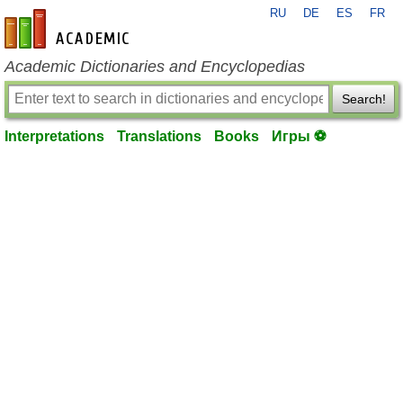
RU
DE
ES
FR
en-academic.com
Academic Dictionaries and Encyclopedias
Search!
Interpretations
Translations
Books
Игры ⚽