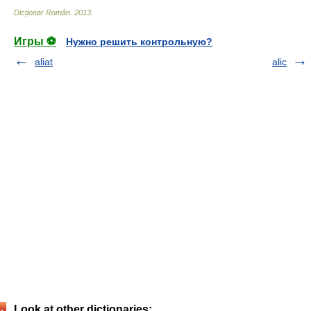
Dicționar Român
.
2013
.
Игры ⚽
Нужно решить контрольную?
aliat
alic
Look at other dictionaries: