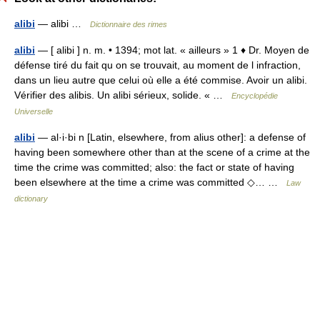
alibi
— alibi …
Dictionnaire des rimes
alibi
— [ alibi ] n. m. • 1394; mot lat. « ailleurs » 1 ♦ Dr. Moyen de
défense tiré du fait qu on se trouvait, au moment de l infraction,
dans un lieu autre que celui où elle a été commise. Avoir un alibi.
Vérifier des alibis. Un alibi sérieux, solide. « …
Encyclopédie
Universelle
alibi
— al·i·bi n [Latin, elsewhere, from alius other]: a defense of
having been somewhere other than at the scene of a crime at the
time the crime was committed; also: the fact or state of having
been elsewhere at the time a crime was committed ◇… …
Law
dictionary