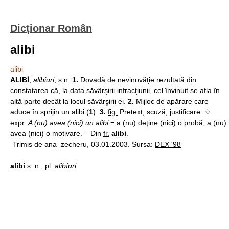
Dicționar Român
alibi
alibi
ALIBÍ
,
alibiuri
,
s.n.
1.
Dovadă de nevinovăţie rezultată din
constatarea că, la data săvârşirii infracţiunii, cel învinuit se afla în
altă parte decât la locul săvârşirii ei.
2.
Mijloc de apărare care
aduce în sprijin un alibi (
1
).
3.
fig.
Pretext, scuză, justificare. ♢
expr.
A (nu) avea (nici) un alibi
= a (nu) deţine (nici) o probă, a (nu)
avea (nici) o motivare. – Din
fr.
alibi
.
Trimis de ana_zecheru, 03.01.2003. Sursa:
DEX '98
alibí
s.
n.
,
pl.
alibíuri