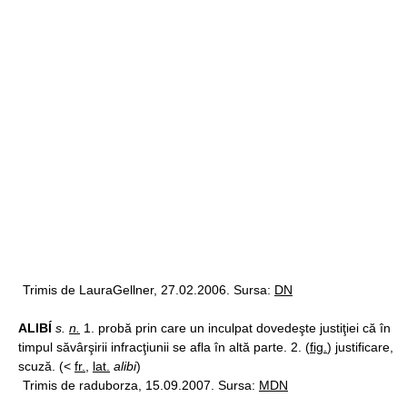
Trimis de LauraGellner, 27.02.2006. Sursa:
DN
ALIBÍ
s.
n.
1. probă prin care un inculpat dovedeşte justiţiei că în
timpul săvârşirii infracţiunii se afla în altă parte. 2. (
fig.
) justificare,
scuză. (<
fr.
,
lat.
alibi
)
Trimis de raduborza, 15.09.2007. Sursa:
MDN