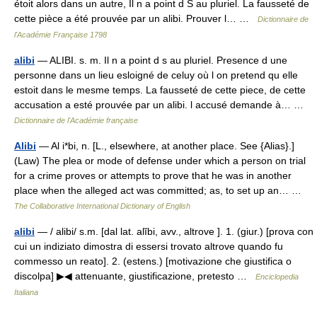
étoit alors dans un autre, Il n a point d S au pluriel. La fausseté de
cette pièce a été prouvée par un alibi. Prouver l… …
Dictionnaire de
l'Académie Française 1798
alibi
— ALIBI. s. m. Il n a point d s au pluriel. Presence d une
personne dans un lieu esloigné de celuy où l on pretend qu elle
estoit dans le mesme temps. La fausseté de cette piece, de cette
accusation a esté prouvée par un alibi. l accusé demande à… …
Dictionnaire de l'Académie française
Alibi
— Al i*bi, n. [L., elsewhere, at another place. See {Alias}.]
(Law) The plea or mode of defense under which a person on trial
for a crime proves or attempts to prove that he was in another
place when the alleged act was committed; as, to set up an… …
The Collaborative International Dictionary of English
alibi
— / alibi/ s.m. [dal lat. alĭbi, avv., altrove ]. 1. (giur.) [prova con
cui un indiziato dimostra di essersi trovato altrove quando fu
commesso un reato]. 2. (estens.) [motivazione che giustifica o
discolpa] ▶◀ attenuante, giustificazione, pretesto …
Enciclopedia
Italiana