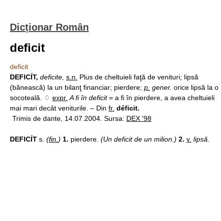
Dicționar Român
deficit
deficit
DEFICÍT,
deficite,
s.n.
Plus de cheltuieli faţă de venituri; lipsă
(bănească) la un bilanţ financiar; pierdere;
p.
gener.
orice lipsă la o
socoteală. ♢
expr.
A fi în deficit
= a fi în pierdere, a avea cheltuieli
mai mari decât veniturile. – Din
fr.
déficit.
Trimis de dante, 14.07.2004. Sursa:
DEX '98
DEFICÍT
s.
(
fin.
)
1.
pierdere.
(Un deficit de un milion.)
2.
v.
lipsă
.