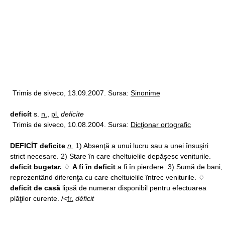
Trimis de siveco, 13.09.2007. Sursa:
Sinonime
deficít
s.
n.
,
pl.
deficíte
Trimis de siveco, 10.08.2004. Sursa:
Dicţionar ortografic
DEFICÍT deficite
n.
1) Absenţă a unui lucru sau a unei însuşiri
strict necesare. 2) Stare în care cheltuielile depăşesc veniturile.
deficit bugetar.
♢
A fi în deficit
a fi în pierdere. 3) Sumă de bani,
reprezentând diferenţa cu care cheltuielile întrec veniturile. ♢
deficit de casă
lipsă de numerar disponibil pentru efectuarea
plăţilor curente. /<
fr.
déficit