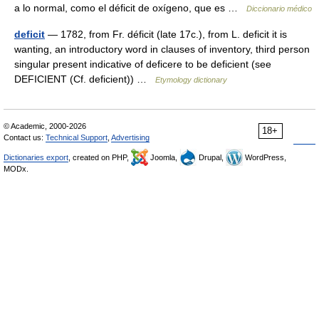
a lo normal, como el déficit de oxígeno, que es …
Diccionario médico
deficit
— 1782, from Fr. déficit (late 17c.), from L. deficit it is
wanting, an introductory word in clauses of inventory, third person
singular present indicative of deficere to be deficient (see
DEFICIENT (Cf. deficient)) …
Etymology dictionary
© Academic, 2000-2026
18+
Contact us:
Technical Support
,
Advertising
Dictionaries export
, created on PHP,
Joomla,
Drupal,
WordPress,
MODx.