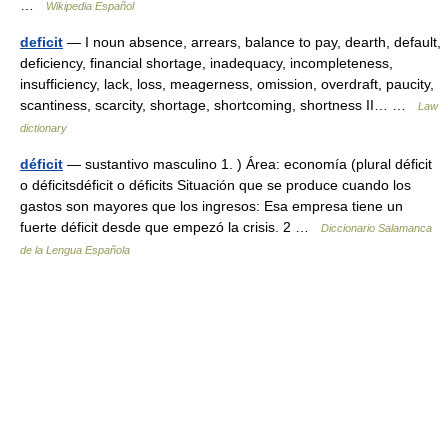
…
Wikipedia Español
deficit
— I noun absence, arrears, balance to pay, dearth, default,
deficiency, financial shortage, inadequacy, incompleteness,
insufficiency, lack, loss, meagerness, omission, overdraft, paucity,
scantiness, scarcity, shortage, shortcoming, shortness II… …
Law
dictionary
déficit
— sustantivo masculino 1. ) Área: economía (plural déficit
o déficitsdéficit o déficits Situación que se produce cuando los
gastos son mayores que los ingresos: Esa empresa tiene un
fuerte déficit desde que empezó la crisis. 2 …
Diccionario Salamanca
de la Lengua Española