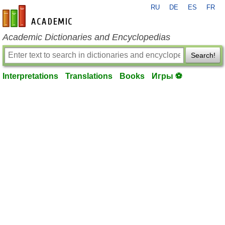
RU
DE
ES
FR
en-academic.com
Academic Dictionaries and Encyclopedias
Search!
Interpretations
Translations
Books
Игры ⚽