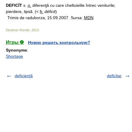
DEFICÍT
s.
n.
diferenţă cu care cheltuielile întrec veniturile;
pierdere, lipsă. (<
fr.
déficit
)
Trimis de raduborza, 15.09.2007. Sursa:
MDN
Dicționar Român
.
2013
.
Игры ⚽
Нужно решить контрольную?
Synonyms
:
Shortage
deficienţă
deficitar