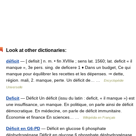
Look at other dictionaries:
déficit
— [ defisit ] n. m. • fin XVIIIe ; sens lat. 1560; lat. deficit « il
manque », 3e pers. sing. de deficere 1 ♦ Dans un budget, Ce qui
manque pour équilibrer les recettes et les dépenses. ⇒ dette,
région. mali, 2. manque, perte. Un déficit de… …
Encyclopédie
Universelle
Deficit
— Déficit Un déficit (issu du latin : deficit, « il manque ») est
une insuffisance, un manque. En politique, on parle ainsi de déficit
démocratique. En médecine, on parle de déficit immunitaire.
Économie et finance En sciences… …
Wikipédia en Français
Déficit en G6-PD
— Déficit en glucose 6 phosphate
déshydrogénase Déficit en glucose 6 phosphate déshydrogénase