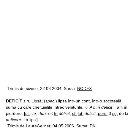
Trimis de siveco, 22.08.2004. Sursa:
NODEX
DEFICÍT
s.n.
Lipsă; (
spec.
) lipsă într-un cont, într-o socoteală;
sumă cu care cheltuielile întrec veniturile. ♢
A fi în deficit
= a fi în
pierdere. [
pl.
-te, -turi
. / <
fr.
déficit
,
cf.
lat.
deficit
,
pers.
3
sg.
de la
deficere
– a lipsi].
Trimis de LauraGellner, 04.05.2006. Sursa:
DN