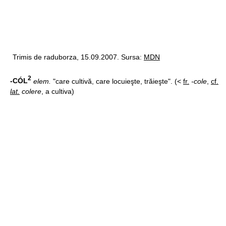
Trimis de raduborza, 15.09.2007. Sursa:
MDN
2
-CÓL
elem.
"care cultivă, care locuieşte, trăieşte". (<
fr.
-cole
,
cf.
lat.
colere
, a cultiva)