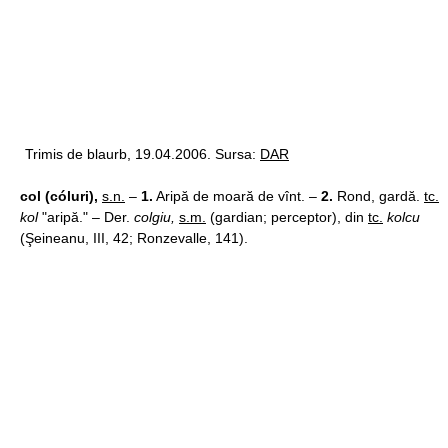
Trimis de blaurb, 19.04.2006. Sursa:
DAR
col (cóluri),
s.n.
–
1.
Aripă de moară de vînt. –
2.
Rond, gardă.
tc.
kol
"aripă." – Der.
colgiu,
s.m.
(gardian; perceptor), din
tc.
kolcu
(Şeineanu, III, 42; Ronzevalle, 141).