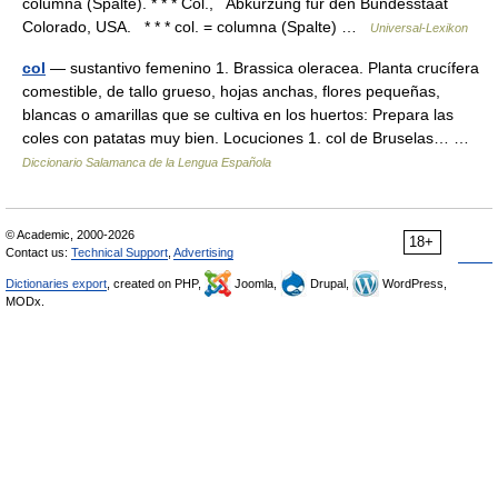
columna (Spalte). * * * Col., Abkürzung für den Bundesstaat
Colorado, USA. * * * col. = columna (Spalte) …
Universal-Lexikon
col
— sustantivo femenino 1. Brassica oleracea. Planta crucífera
comestible, de tallo grueso, hojas anchas, flores pequeñas,
blancas o amarillas que se cultiva en los huertos: Prepara las
coles con patatas muy bien. Locuciones 1. col de Bruselas… …
Diccionario Salamanca de la Lengua Española
© Academic, 2000-2026
18+
Contact us:
Technical Support
,
Advertising
Dictionaries export
, created on PHP,
Joomla,
Drupal,
WordPress,
MODx.