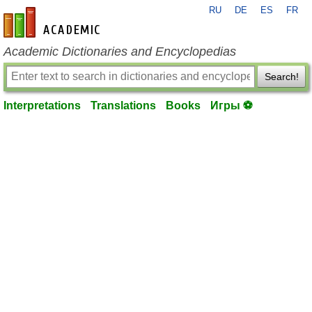
RU
DE
ES
FR
en-academic.com
Academic Dictionaries and Encyclopedias
Search!
Interpretations
Translations
Books
Игры ⚽