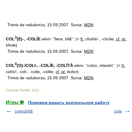
Trimis de raduborza, 15.09.2007. Sursa:
MDN
3
COL
(E)-, -COLÍE
elem.
"fiere, bilă". (<
fr.
chol/é/-
, -cholie,
cf.
gr.
khole
)
Trimis de raduborza, 15.09.2007. Sursa:
MDN
4
COL
(O)-/COLI-, -COLÍE, -COLÍTĂ
elem.
"colon, intestin". (<
fr.
col/o/-
, coli-, -colie, -colite,
cf.
gr.
kolon
)
Trimis de raduborza, 15.09.2007. Sursa:
MDN
Dicționar Român
.
2013
.
Игры ⚽
Поможем решить контрольную работу
cojocăriţă
cola