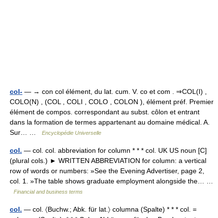
col-
— → con col élément, du lat. cum. V. co et com . ⇒COL(I) ,
COLO(N) , (COL , COLI , COLO , COLON ), élément préf. Premier
élément de compos. correspondant au subst. côlon et entrant
dans la formation de termes appartenant au domaine médical. A.
Sur… …
Encyclopédie Universelle
col.
— col. col. abbreviation for column * * * col. UK US noun [C]
(plural cols.) ► WRITTEN ABBREVIATION for column: a vertical
row of words or numbers: »See the Evening Advertiser, page 2,
col. 1. »The table shows graduate employment alongside the… …
Financial and business terms
col.
— col. 〈Buchw.; Abk. für lat.〉 columna (Spalte) * * * col. =