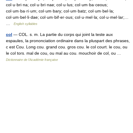
col·u·bri·na; col·u·bri·nae; col·u·lus; col·um·ba·ceous;
col·um·ba·ri·um; col·um·bary; col·um·batz; col·um·bel·la;
col·um·bel·li·dae; col·um·bif·er·ous; col·u·mel·la; col·u·mel·lar;…
…
English syllables
col
— COL. s. m. La partie du corps qui joint la teste aux
espaules, la prononciation ordinaire dans la pluspart des phrases,
c est Cou. Long cou. grand cou. gros cou. le col court. le cou, ou
le col tors. mal de cou, ou mal au cou. mouchoir de col, ou …
Dictionnaire de l'Académie française