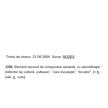
Trimis de siveco, 22.08.2004. Sursa:
NODEX
-COL
Element secund de compunere savantă, cu semnificaţia "
(referitor la) cultură, cultivare", "care locuieşte", "locuitor". [<
fr.
-
cole
,
it.
-colo
].