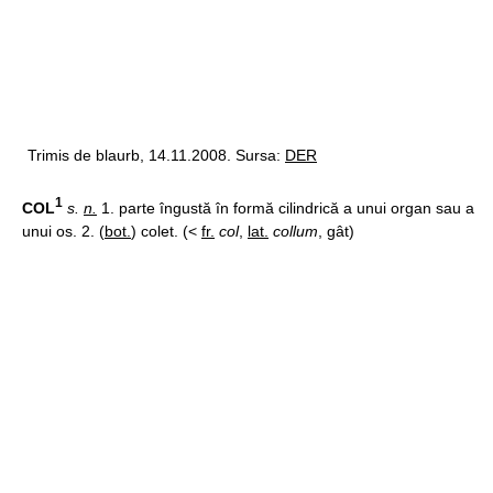
Trimis de blaurb, 14.11.2008. Sursa:
DER
1
COL
s.
n.
1. parte îngustă în formă cilindrică a unui organ sau a
unui os. 2. (
bot.
) colet. (<
fr.
col
,
lat.
collum
, gât)