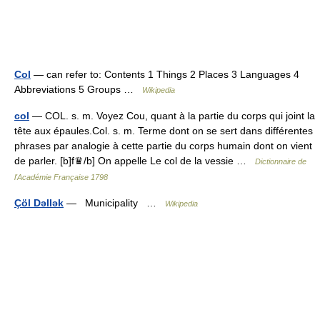
Col
— can refer to: Contents 1 Things 2 Places 3 Languages 4
Abbreviations 5 Groups …
Wikipedia
col
— COL. s. m. Voyez Cou, quant à la partie du corps qui joint la
tête aux épaules.Col. s. m. Terme dont on se sert dans différentes
phrases par analogie à cette partie du corps humain dont on vient
de parler. [b]f♛/b] On appelle Le col de la vessie …
Dictionnaire de
l'Académie Française 1798
Çöl Dəllək
— Municipality …
Wikipedia