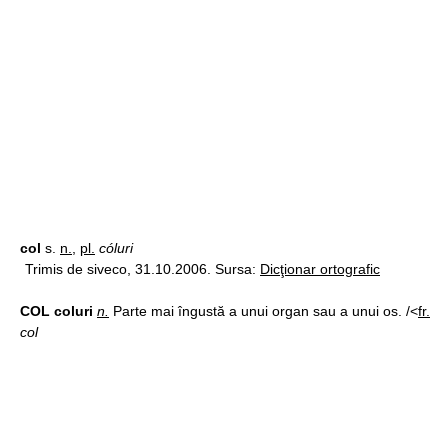
col
s.
n.
,
pl.
cóluri
Trimis de siveco, 31.10.2006. Sursa:
Dicţionar ortografic
COL coluri
n.
Parte mai îngustă a unui organ sau a unui os. /<
fr.
col