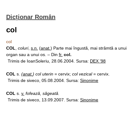
Dicționar Român
col
col
COL
,
coluri
,
s.n.
(
anat.
) Parte mai îngustă, mai strâmtă a unui
organ sau a unui os. – Din
fr.
col.
Trimis de IoanSoleriu, 28.06.2004. Sursa:
DEX '98
COL
s.
(
anat.
) col uterin
= cervix;
col vezical
= cervix.
Trimis de siveco, 05.08.2004. Sursa:
Sinonime
COL
s.
v.
fofează, săgeată.
Trimis de siveco, 13.09.2007. Sursa:
Sinonime