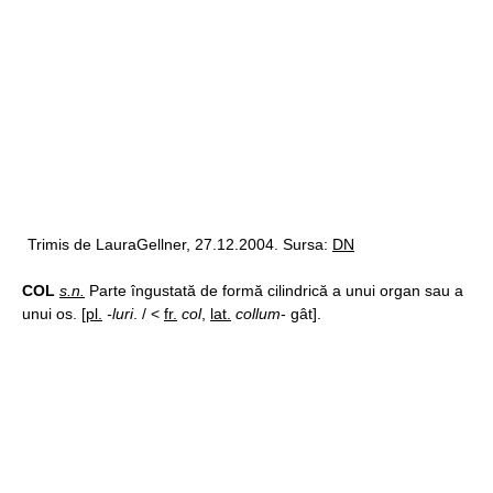
Trimis de LauraGellner, 27.12.2004. Sursa:
DN
COL
s.n.
Parte îngustată de formă cilindrică a unui organ sau a
unui os. [
pl.
-luri
. / <
fr.
col
,
lat.
collum
- gât].