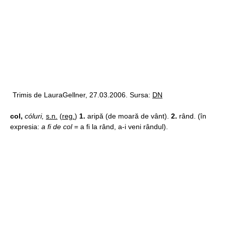
Trimis de LauraGellner, 27.03.2006. Sursa:
DN
col,
cóluri,
s.n.
(
reg.
)
1.
aripă (de moară de vânt).
2.
rând. (în
expresia:
a fi de col
= a fi la rând, a-i veni rândul).