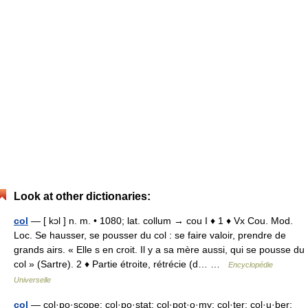
Look at other dictionaries:
col
— [ kɔl ] n. m. • 1080; lat. collum → cou I ♦ 1 ♦ Vx Cou. Mod.
Loc. Se hausser, se pousser du col : se faire valoir, prendre de
grands airs. « Elle s en croit. Il y a sa mère aussi, qui se pousse du
col » (Sartre). 2 ♦ Partie étroite, rétrécie (d… …
Encyclopédie
Universelle
col
— col·po·scope; col·po·stat; col·pot·o·my; col·ter; col·u·ber;