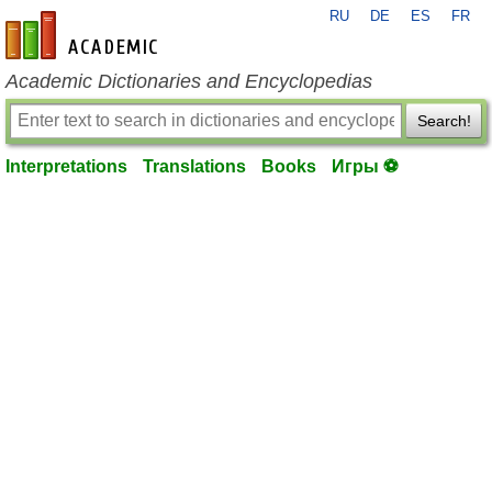
RU
DE
ES
FR
en-academic.com
Academic Dictionaries and Encyclopedias
Search!
Interpretations
Translations
Books
Игры ⚽