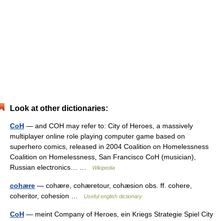
Look at other dictionaries:
CoH
— and COH may refer to: City of Heroes, a massively
multiplayer online role playing computer game based on
superhero comics, released in 2004 Coalition on Homelessness
Coalition on Homelessness, San Francisco CoH (musician),
Russian electronics… …
Wikipedia
cohære
— cohære, cohæretour, cohæsion obs. ff. cohere,
coheritor, cohesion …
Useful english dictionary
CoH
— meint Company of Heroes, ein Kriegs Strategie Spiel City