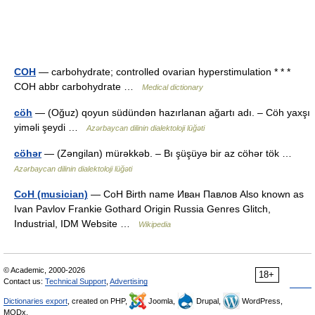
COH
— carbohydrate; controlled ovarian hyperstimulation * * *
COH abbr carbohydrate …
Medical dictionary
cöh
— (Oğuz) qoyun südündən hazırlanan ağartı adı. – Cöh yaxşı
yiməli şeydi …
Azərbaycan dilinin dialektoloji lüğəti
cöhər
— (Zəngilan) mürəkkəb. – Bı şüşüyə bir az cöhər tök …
Azərbaycan dilinin dialektoloji lüğəti
CoH (musician)
— CoH Birth name Иван Павлов Also known as
Ivan Pavlov Frankie Gothard Origin Russia Genres Glitch,
Industrial, IDM Website …
Wikipedia
© Academic, 2000-2026
18+
Contact us:
Technical Support
,
Advertising
Dictionaries export
, created on PHP,
Joomla,
Drupal,
WordPress,
MODx.