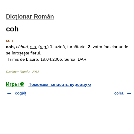
Dicționar Român
coh
coh
coh,
cóhuri,
s.n.
(
reg.
)
1.
uzină, turnătorie.
2.
vatra foalelor unde
se înroşeşte fierul.
Trimis de blaurb, 19.04.2006. Sursa:
DAR
Dicționar Român
.
2013
.
Игры ⚽
Поможем написать курсовую
cogâlţ
coha