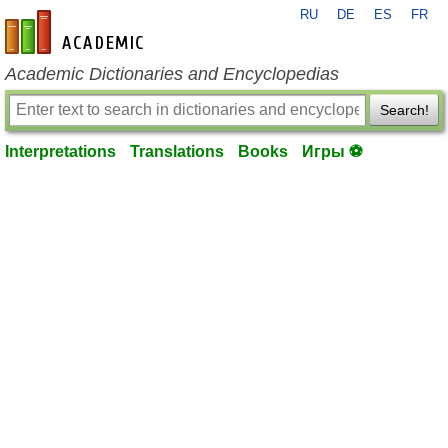
RU
DE
ES
FR
en-academic.com
Academic Dictionaries and Encyclopedias
Search!
Interpretations
Translations
Books
Игры ⚽