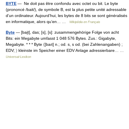
BYTE
— Ne doit pas être confondu avec octet ou bit. Le byte
(prononcé /bait/), de symbole B, est la plus petite unité adressable
d’un ordinateur. Aujourd’hui, les bytes de 8 bits se sont généralisés
en informatique, alors qu’en… …
Wikipédia en Français
Byte
— [bai̮t], das; [s], [s]: zusammengehörige Folge von acht
Bits: ein Megabyte umfasst 1 048 576 Bytes. Zus.: Gigabyte,
Megabyte. * * * Byte 〈[baıt] n.; od. s, s od. (bei Zahlenangaben) ;
EDV; 〉 kleinste im Speicher einer EDV Anlage adressierbare… …
Universal-Lexikon