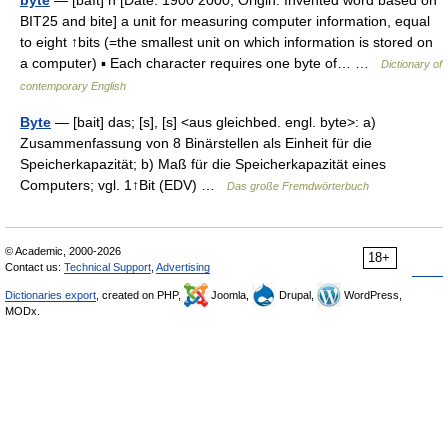
byte
— [baıt] n [Date: 1900 2000; Origin: Invented word based on
BIT25 and bite] a unit for measuring computer information, equal
to eight ↑bits (=the smallest unit on which information is stored on
a computer) ▪ Each character requires one byte of… …
Dictionary of
contemporary English
Byte
— [bait] das; [s], [s] <aus gleichbed. engl. byte>: a)
Zusammenfassung von 8 Binärstellen als Einheit für die
Speicherkapazität; b) Maß für die Speicherkapazität eines
Computers; vgl. 1↑Bit (EDV) …
Das große Fremdwörterbuch
© Academic, 2000-2026
18+
Contact us:
Technical Support
,
Advertising
Dictionaries export
, created on PHP,
Joomla,
Drupal,
WordPress,
MODx.