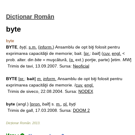
Dicționar Român
byte
byte
BYTE
,
byţi
,
s.m.
(
inform.
) Ansamblu de opt biţi folosit pentru
exprimarea capacităţii de memorie; bait. [
pr.
:
bait
] (
cuv.
engl.
<
prob. alter. din
bite
= muşcătură, (
p.
ext.) porţie, parte) [etim.
MW
]
Trimis de tavi, 13.09.2007. Sursa:
Neoficial
BYTE
[
pr.
:
bait
]
m.
inform.
Ansamblu de opt biţi folosit pentru
exprimarea capacităţii de memorie. /
cuv.
engl.
Trimis de siveco, 22.08.2004. Sursa:
NODEX
byte
(angl.) [
pron.
baĭt
] s.
m.
,
pl.
byţi
Trimis de gall, 17.03.2008. Sursa:
DOOM 2
Dicționar Român
.
2013
.