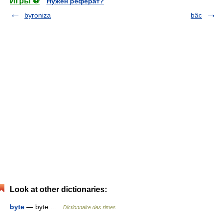
Игры ⚽
Нужен реферат?
byroniza
bâc
Look at other dictionaries:
byte
— byte …
Dictionnaire des rimes