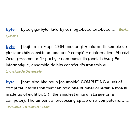
byte
— byte; giga·byte; ki·lo·byte; mega·byte; tera·byte; …
English
syllables
byte
— [ bajt ] n. m. • apr. 1964; mot angl. ♦ Inform. Ensemble de
plusieurs bits constituant une unité complète d information. Abusivt
Octet (recomm. offic.). ● byte nom masculin (anglais byte) En
informatique, ensemble de bits consécutifs transmis ou… …
Encyclopédie Universelle
byte
— [baɪt] also bite noun [countable] COMPUTING a unit of
computer information that can hold one number or letter. A byte is
made up of eight bit S (= the smallest units of storage on a
computer). The amount of processing space on a computer is… …
Financial and business terms