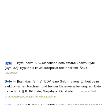
Byte
— Byte, байт: В Викисловаре есть статья «байт» Byte
(журнал) журнал о компьютерных технологиях. Байт …
Википедия
Byte
— [bait] das; (s), (s); EDV; eine (Informations)Einheit beim
elektronischen Rechnen und bei der Datenverarbeitung: ein Byte
hat acht Bit || K: Kilobyte, Megabyte, Gigabyte …
Langenscheidt
Großwörterbuch Deutsch als Fremdsprache