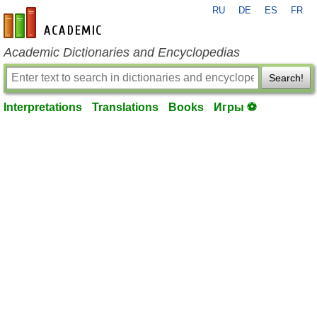
RU
DE
ES
FR
en-academic.com
Academic Dictionaries and Encyclopedias
Search!
Interpretations
Translations
Books
Игры ⚽