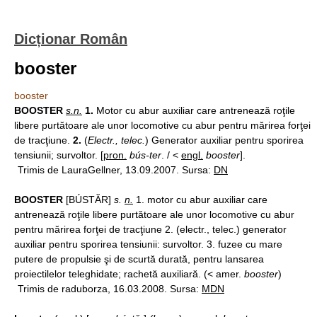
Dicționar Român
booster
booster
BOOSTER
s.n.
1.
Motor cu abur auxiliar care antrenează roţile
libere purtătoare ale unor locomotive cu abur pentru mărirea forţei
de tracţiune.
2.
(
Electr., telec.
) Generator auxiliar pentru sporirea
tensiunii; survoltor. [
pron.
bús-ter
. / <
engl.
booster
].
Trimis de LauraGellner, 13.09.2007. Sursa:
DN
BOOSTER
[BÚSTĂR]
s.
n.
1. motor cu abur auxiliar care
antrenează roţile libere purtătoare ale unor locomotive cu abur
pentru mărirea forţei de tracţiune 2. (electr., telec.) generator
auxiliar pentru sporirea tensiunii: survoltor. 3. fuzee cu mare
putere de propulsie şi de scurtă durată, pentru lansarea
proiectilelor teleghidate; rachetă auxiliară. (< amer.
booster
)
Trimis de raduborza, 16.03.2008. Sursa:
MDN