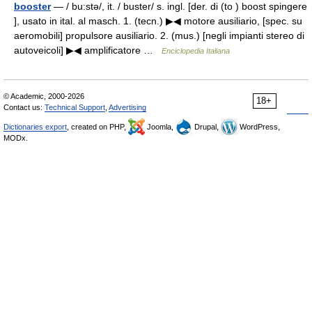
booster
— / bu:stə/, it. / buster/ s. ingl. [der. di (to ) boost spingere
], usato in ital. al masch. 1. (tecn.) ▶◀ motore ausiliario, [spec. su
aeromobili] propulsore ausiliario. 2. (mus.) [negli impianti stereo di
autoveicoli] ▶◀ amplificatore …
Enciclopedia Italiana
© Academic, 2000-2026
18+
Contact us:
Technical Support
,
Advertising
Dictionaries export
, created on PHP,
Joomla,
Drupal,
WordPress,
MODx.