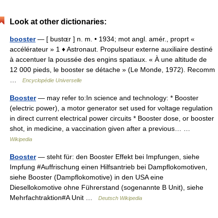
Look at other dictionaries:
booster
— [ bustɶr ] n. m. • 1934; mot angl. amér., proprt «
accélérateur » 1 ♦ Astronaut. Propulseur externe auxiliaire destiné
à accentuer la poussée des engins spatiaux. « À une altitude de
12 000 pieds, le booster se détache » (Le Monde, 1972). Recomm
…
Encyclopédie Universelle
Booster
— may refer to:In science and technology: * Booster
(electric power), a motor generator set used for voltage regulation
in direct current electrical power circuits * Booster dose, or booster
shot, in medicine, a vaccination given after a previous… …
Wikipedia
Booster
— steht für: den Booster Effekt bei Impfungen, siehe
Impfung #Auffrischung einen Hilfsantrieb bei Dampflokomotiven,
siehe Booster (Dampflokomotive) in den USA eine
Diesellokomotive ohne Führerstand (sogenannte B Unit), siehe
Mehrfachtraktion#A Unit …
Deutsch Wikipedia