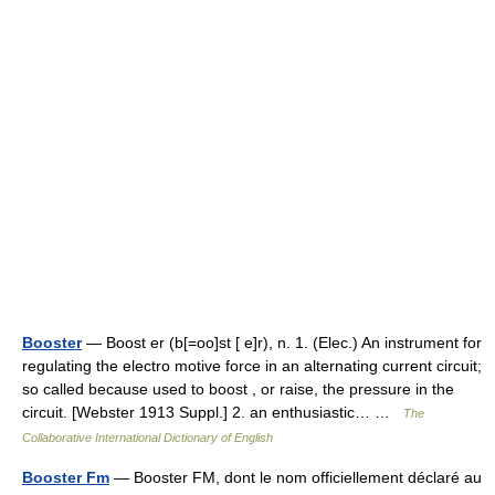
Booster
— Boost er (b[=oo]st [ e]r), n. 1. (Elec.) An instrument for
regulating the electro motive force in an alternating current circuit;
so called because used to boost , or raise, the pressure in the
circuit. [Webster 1913 Suppl.] 2. an enthusiastic… …
The
Collaborative International Dictionary of English
Booster Fm
— Booster FM, dont le nom officiellement déclaré au