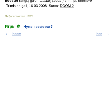
booster
(angl.) [
pron.
bústăr
]
(boos-)
s.
n.
,
pl.
boostere
Trimis de gall, 16.03.2008. Sursa:
DOOM 2
Dicționar Român
.
2013
.
Игры ⚽
Нужен реферат?
boom
bop