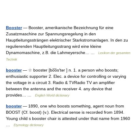
Booster
— Booster, amerikanische Bezeichnung für eine
Zusatzmaschine zur Spannungsregelung in den
Hauptleitungssträngen elektrischer Starkstromanlagen. In den zu
regulierenden Hauptleitungsstrang wird eine kleine
Dynamomaschine, z.B. die Lahmeyersche… …
Lexikon der gesamten
Technik
booster
— ☆ booster [bo͞os′tər ] n. 1. a person who boosts;
enthusiastic supporter 2. Elec. a device for controlling or varying
the voltage in a circuit 3. Radio & TVRadio TV an amplifier
between the antenna and the receiver 4. any device that
provides… …
English World dictionary
booster
— 1890, one who boosts something, agent noun from
BOOST (Cf. boost) (v.). Electrical sense is recorded from 1894.
Young child s booster chair is attested under that name from 1960
…
Etymology dictionary