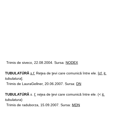
Trimis de siveco, 22.08.2004. Sursa:
NODEX
TUBULATÚRĂ
s.f.
Reţea de ţevi care comunică între ele. [
cf.
it.
tubulatura
].
Trimis de LauraGellner, 20.06.2007. Sursa:
DN
TUBULATÚRĂ
s.
f.
reţea de ţevi care comunică între ele. (<
it.
tubulatura
)
Trimis de raduborza, 15.09.2007. Sursa:
MDN