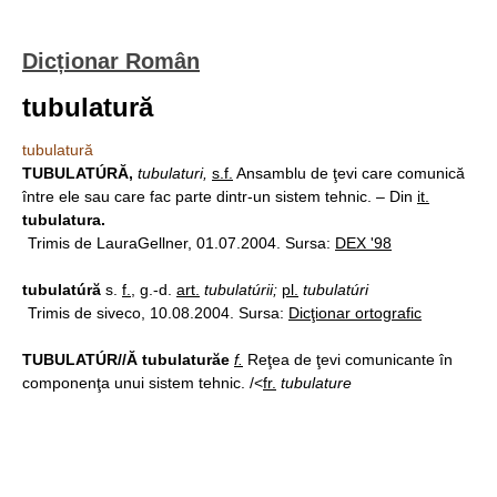
Dicționar Român
tubulatură
tubulatură
TUBULATÚRĂ,
tubulaturi,
s.f.
Ansamblu de ţevi care comunică
între ele sau care fac parte dintr-un sistem tehnic. – Din
it.
tubulatura.
Trimis de LauraGellner, 01.07.2004. Sursa:
DEX '98
tubulatúră
s.
f.
, g.-d.
art.
tubulatúrii;
pl.
tubulatúri
Trimis de siveco, 10.08.2004. Sursa:
Dicţionar ortografic
TUBULATÚR//Ă tubulaturăe
f.
Reţea de ţevi comunicante în
componenţa unui sistem tehnic. /<
fr.
tubulature