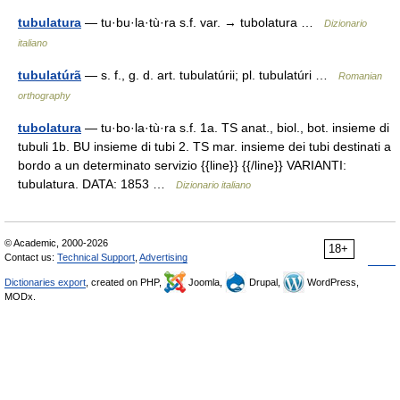
tubulatura
— tu·bu·la·tù·ra s.f. var. → tubolatura …
Dizionario
italiano
tubulatúrã
— s. f., g. d. art. tubulatúrii; pl. tubulatúri …
Romanian
orthography
tubolatura
— tu·bo·la·tù·ra s.f. 1a. TS anat., biol., bot. insieme di
tubuli 1b. BU insieme di tubi 2. TS mar. insieme dei tubi destinati a
bordo a un determinato servizio {{line}} {{/line}} VARIANTI:
tubulatura. DATA: 1853 …
Dizionario italiano
© Academic, 2000-2026
18+
Contact us:
Technical Support
,
Advertising
Dictionaries export
, created on PHP,
Joomla,
Drupal,
WordPress,
MODx.