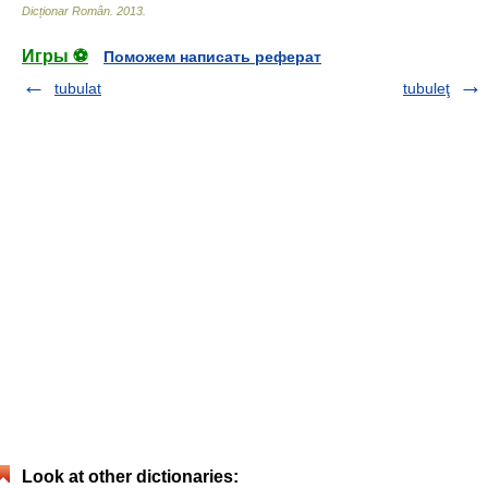
Dicționar Român
.
2013
.
Игры ⚽
Поможем написать реферат
tubulat
tubuleţ
Look at other dictionaries: