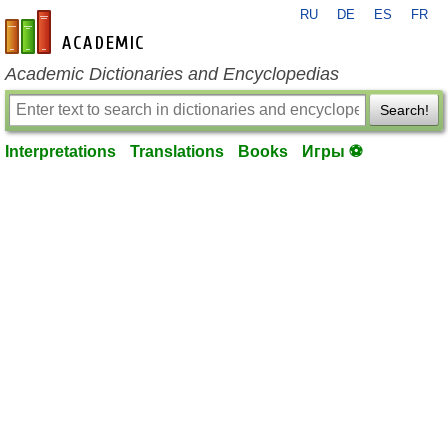
RU
DE
ES
FR
en-academic.com
Academic Dictionaries and Encyclopedias
Search!
Interpretations
Translations
Books
Игры ⚽