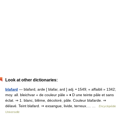
Look at other dictionaries:
blafard
— blafard, arde [ blafar, ard ] adj. • 1549; « affaibli » 1342;
moy. all. bleichvar « de couleur pâle » ♦ D une teinte pâle et sans
éclat. ⇒ 1. blanc, blême, décoloré, pâle. Couleur blafarde. ⇒
délavé. Teint blafard. ⇒ exsangue, livide, terreux.… …
Encyclopédie
Universelle