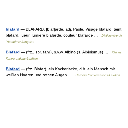
blafard
— BLAFARD, [blaf]arde. adj. Pasle. Visage blafard. teint
blafard. lueur, lumiere blafarde. couleur blafarde …
Dictionnaire de
l'Académie française
Blafard
— (frz., spr. fahr), s.v.w. Albino (s. Albinismus) …
Kleines
Konversations-Lexikon
Blafard
— (frz. Blafar), ein Kackerlacke, d.h. ein Mensch mit
weißen Haaren und rothen Augen …
Herders Conversations-Lexikon