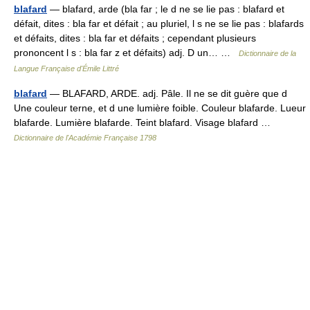
blafard
— blafard, arde (bla far ; le d ne se lie pas : blafard et
défait, dites : bla far et défait ; au pluriel, l s ne se lie pas : blafards
et défaits, dites : bla far et défaits ; cependant plusieurs
prononcent l s : bla far z et défaits) adj. D un… …
Dictionnaire de la
Langue Française d'Émile Littré
blafard
— BLAFARD, ARDE. adj. Pâle. Il ne se dit guère que d
Une couleur terne, et d une lumière foible. Couleur blafarde. Lueur
blafarde. Lumière blafarde. Teint blafard. Visage blafard …
Dictionnaire de l'Académie Française 1798