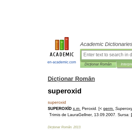
Academic Dictionarie
en-academic.com
Dicționar Român
Interpr
Dicționar Român
superoxid
superoxid
SUPEROXÍD
s
.
m
.
Peroxid
. [<
germ
.
Superox
Trimis
de
LauraGellner
,
13
.
09
.
2007
.
Sursa:
Dicționar
Român
.
2013
.