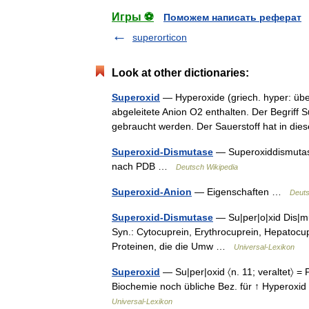
Игры ⚽
Поможем написать реферат
superorticon
Look at other dictionaries:
Superoxid
— Hyperoxide (griech. hyper: übe
abgeleitete Anion O2 enthalten. Der Begriff S
gebraucht werden. Der Sauerstoff hat in 
Superoxid-Dismutase
— Superoxiddismutas
nach PDB …
Deutsch Wikipedia
Superoxid-Anion
— Eigenschaften …
Deuts
Superoxid-Dismutase
— Su|per|o|xid Dis|mu|
Syn.: Cytocuprein, Erythrocuprein, Hepatocu
Proteinen, die die Umw …
Universal-Lexikon
Superoxid
— Su|per|oxid 〈n. 11; veraltet〉 = Pe
Biochemie noch übliche Bez. für ↑ Hyperoxid
Universal-Lexikon