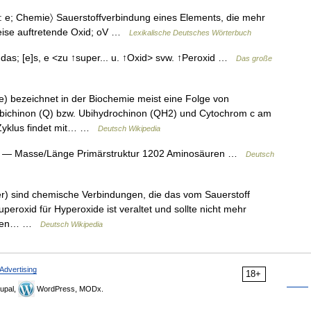
l.: e; Chemie〉 Sauerstoffverbindung eines Elements, die mehr
weise auftretende Oxid; oV …
Lexikalische Deutsches Wörterbuch
das; [e]s, e <zu ↑super... u. ↑Oxid> svw. ↑Peroxid …
Das große
) bezeichnet in der Biochemie meist eine Folge von
Ubichinon (Q) bzw. Ubihydrochinon (QH2) und Cytochrom c am
r Zyklus findet mit… …
Deutsch Wikipedia
— Masse/Länge Primärstruktur 1202 Aminosäuren …
Deutsch
r) sind chemische Verbindungen, die das vom Sauerstoff
uperoxid für Hyperoxide ist veraltet und sollte nicht mehr
diesen… …
Deutsch Wikipedia
Advertising
18+
upal,
WordPress, MODx.