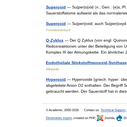
Superoxid
— Su|per|o|xid 〈n.; Gen.: (e)s, P
Sauerstoffatome aufweist als das normaler
Superoxid
— Su|per|oxid, auch Su|per|oxyd 
Fremdwörterbuch
Q-Zyklus
— Der Q Zyklus (von engl. Quinone
Redoxreaktionen unter der Beteiligung von 
Komplex III der Atmungskette. Ein ähnliche
Endotheliale Stickstoffmonoxid-Synthase
Wikipedia
Hyperoxid
— Hyperoxide (griech. hyper: übe
abgeleitete Anion O2 enthalten. Der Begriff S
gebraucht werden. Der Sauerstoff hat in 
© Academic, 2000-2026
Contact us:
Technical Support
,
Dictionaries export
, created on PHP,
Joomla,
Dr