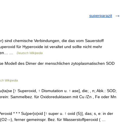
superparazit
r) sind chemische Verbindungen, die das vom Sauerstoff
uperoxid für Hyperoxide ist veraltet und sollte nicht mehr
diesen… …
Deutsch Wikipedia
e Modell des Dimer der menschlichen zytoplasmatischen SOD
ch Wikipedia
ta|se [↑ Superoxid, ↑ Dismutation u. ↑ ase], die; , n; Abk.: SOD;
prein: Sammelbez. für Oxidoreduktasen mit Cu /Zn , Fe oder Mn
roxid * * * Su|per|o|xid [↑ super u. ↑ oxid (5)], das; s, e: in der
 (O2·‒), ferner gemeinspr. Bez. für Wasserstoffperoxid ( …