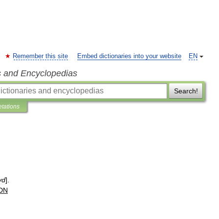
Remember this site
Embed dictionaries into your website
EN
s and Encyclopedias
Search!
etations
yd
].
DN